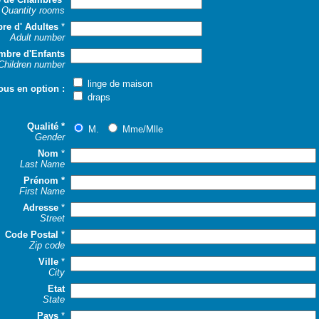
Quantity rooms
re d' Adultes
*
Adult number
mbre d'Enfants
Children number
linge de maison
ous en option :
draps
Qualité *
M.
Mme/Mlle
Gender
Nom
*
Last Name
Prénom *
First Name
Adresse
*
Street
Code Postal
*
Zip code
Ville
*
City
Etat
State
Pays
*